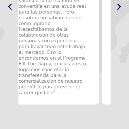
e
mercado y, desde entonces
real
hemos logrado un muy buen
trabajo de colaboración. En
en
un inicio facilitó el proceso de
mediación con la OTL de la
universidad para lograr el
licenciamiento y también con
el profesor inventor de la
ajo
tecnología, que logró
visualizar el impacto de la
ama
transferencia”.
sto,
ro
l