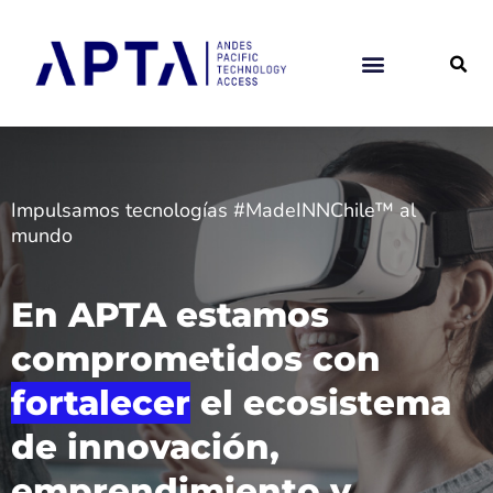
Ir
al
contenido
Impulsamos tecnologías #MadeINNChile™ al
mundo
En APTA estamos
comprometidos con
fortalecer
el ecosistema
de innovación,
emprendimiento y