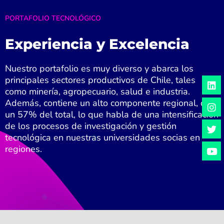
PORTAFOLIO TECNOLÓGICO
Experiencia y Excelencia
Nuestro portafolio es muy diverso y abarca los
L
I
T
Y
principales sectores productivos de Chile, tales
i
n
w
o
como minería, agropecuario, salud e industria.
n
s
i
u
Además, contiene un alto componente regional, con
k
t
t
t
un 57% del total, lo que habla de una intensificación
e
a
t
u
de los procesos de investigación y gestión
d
g
e
b
i
r
r
e
tecnológica en nuestras universidades socias en
n
a
regiones.
m