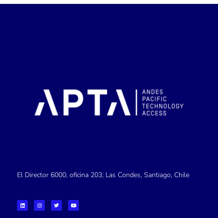
El Director 6000, oficina 203, Las Condes, Santiago, Chile
L
I
T
Y
i
n
w
o
n
s
i
u
k
t
t
t