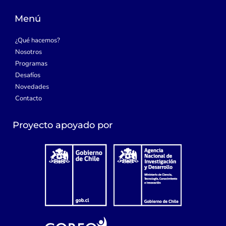
e
a
t
u
d
g
e
b
i
r
r
e
Menú
n
a
m
¿Qué hacemos?
Nosotros
Programas
Desafíos
Novedades
Contacto
Proyecto apoyado por