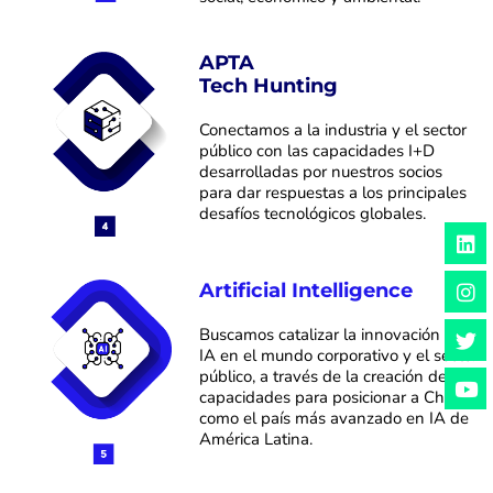
APTA
Tech Hunting
Conectamos a la industria y el sector
público con las capacidades
I+D
desarrolladas por nuestros socios
para
dar respuestas a los principales
desafíos tecnológicos
globales.
L
I
T
Y
i
n
w
o
n
s
i
u
Artificial Intelligence
k
t
t
t
e
a
t
u
d
g
e
b
Buscamos catalizar la innovación con
i
r
r
e
IA en el mundo corporativo y el sector
n
a
público, a través de la creación de
m
capacidades para posicionar a Chile
como el país más avanzado en IA de
América Latina.