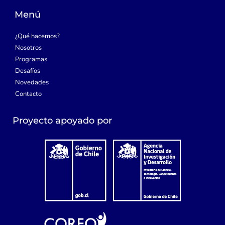
d
g
e
b
i
r
r
e
Menú
n
a
m
¿Qué hacemos?
Nosotros
Programas
Desafíos
Novedades
Contacto
Proyecto apoyado por