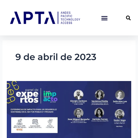
Ir
al
contenido
9 de abril de 2023
No
te
pierdas
el
nuevo
desafío
entre
Hub