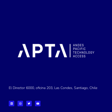
El Director 6000, oficina 203, Las Condes, Santiago, Chile
L
I
T
Y
i
n
w
o
n
s
i
u
k
t
t
t
e
a
t
u