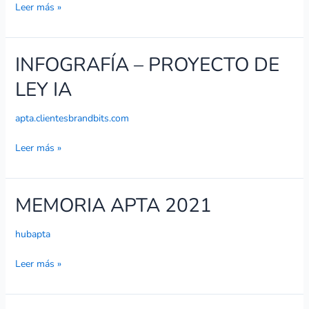
Leer más »
INFOGRAFÍA – PROYECTO DE
INFOGRAFÍA
–
LEY IA
PROYECTO
DE
apta.clientesbrandbits.com
LEY
IA
Leer más »
MEMORIA APTA 2021
MEMORIA
APTA
2021
hubapta
Leer más »