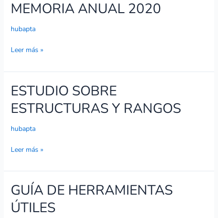
MEMORIA ANUAL 2020
MEMORIA
ANUAL
2020
hubapta
Leer más »
ESTUDIO SOBRE
ESTUDIO
SOBRE
ESTRUCTURAS Y RANGOS
ESTRUCTURAS
Y
hubapta
RANGOS
Leer más »
GUÍA DE HERRAMIENTAS
GUÍA
DE
ÚTILES
HERRAMIENTAS