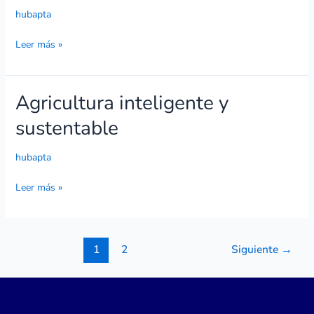
ÚTILES
hubapta
Leer más »
Agricultura inteligente y
Agricultura
inteligente
sustentable
y
sustentable
hubapta
Leer más »
1
2
Siguiente
→