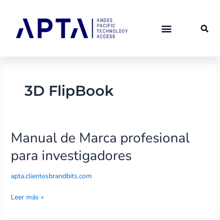
Ir
al
contenido
3D FlipBook
Manual de Marca profesional
Manual
de
para investigadores
Marca
profesional
apta.clientesbrandbits.com
para
investigadores
Leer más »