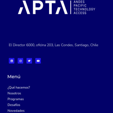
El Director 6000, oficina 203, Las Condes, Santiago, Chile
L
I
T
Y
i
n
w
o
n
s
i
u
k
t
t
t
e
a
t
u
d
g
e
b
i
r
r
e
Menú
n
a
m
¿Qué hacemos?
Nosotros
Programas
Desafíos
Novedades