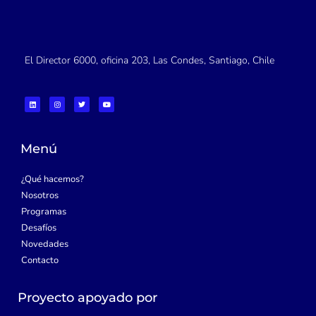
El Director 6000, oficina 203, Las Condes, Santiago, Chile
L
I
T
Y
i
n
w
o
n
s
i
u
k
t
t
t
e
a
t
u
d
g
e
b
i
r
r
e
Menú
n
a
m
¿Qué hacemos?
Nosotros
Programas
Desafíos
Novedades
Contacto
Proyecto apoyado por