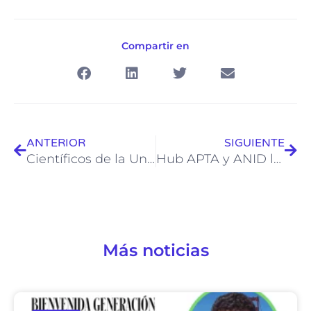
Compartir en
Ant
Sigu
ANTERIOR
SIGUIENTE
Científicos de la Universidad de Antofagasta desarrollan tecnología biológica que será implementada en plantas desalinizadoras de aguas
Hub APTA y ANID lanzan Efecto APTA, estrategia que conecta academia, industria y sector público
Más noticias