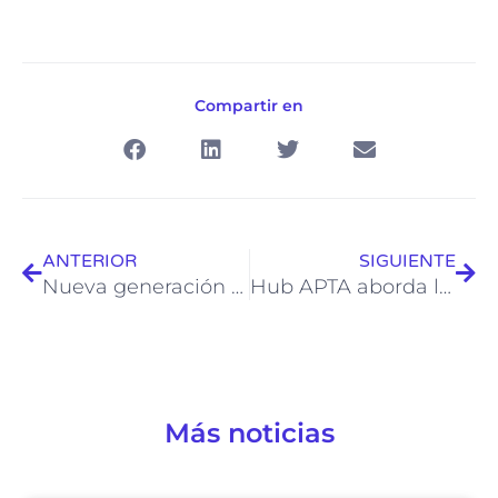
Compartir en
Ant
Sigu
ANTERIOR
SIGUIENTE
Nueva generación APTA Builder: 20 startups avanzan hacia el mercado
Hub APTA aborda los desafíos y transformaciones del emprendimiento en El Mercurio
Más noticias