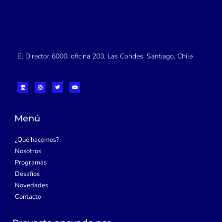
El Director 6000, oficina 203, Las Condes, Santiago, Chile
L
I
T
Y
i
n
w
o
n
s
i
u
k
t
t
t
e
a
t
u
d
g
e
b
i
r
r
e
Menú
n
a
m
¿Qué hacemos?
Nosotros
Programas
Desafíos
Novedades
Contacto