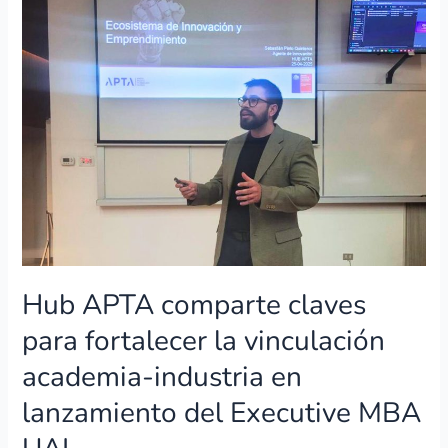
Hub
APTA
comparte
claves
para
fortalecer
la
vinculación
academia-
industria
en
lanzamiento
del
Hub APTA comparte claves
Executive
MBA
para fortalecer la vinculación
UAI
academia-industria en
lanzamiento del Executive MBA