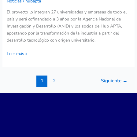
Noticias
/
hubapta
El proyecto lo integran 27 universidades y empresas de todo el
país y será cofinanciado a 3 años por la Agencia Nacional de
Investigación y Desarrollo (ANID) y los socios de Hub APTA,
apostando por la transformación de la industria a partir del
desarrollo tecnológico con origen universitario.
Leer más »
1
2
Siguiente
→