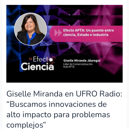
Giselle
Miranda
en
UFRO
Radio:
“Buscamos
innovaciones
de
alto
impacto
para
problemas
complejos”
Giselle Miranda en UFRO Radio:
“Buscamos innovaciones de
alto impacto para problemas
complejos”