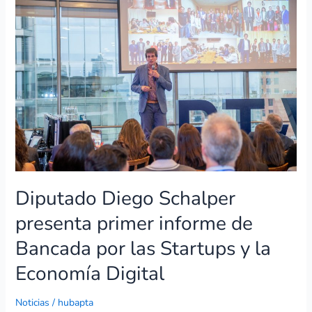
Diego
Schalper
presenta
primer
informe
de
Bancada
por
las
Startups
y
la
Diputado Diego Schalper
Economía
Digital
presenta primer informe de
Bancada por las Startups y la
Economía Digital
Noticias
/
hubapta