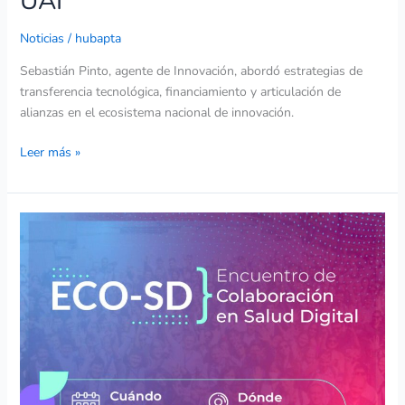
UAI
Noticias
/
hubapta
Sebastián Pinto, agente de Innovación, abordó estrategias de
transferencia tecnológica, financiamiento y articulación de
alianzas en el ecosistema nacional de innovación.
Leer más »
Hub
APTA
participará
en
inédito
Encuentro
de
Colaboración
en