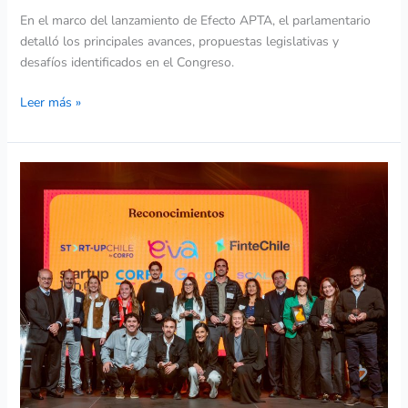
En el marco del lanzamiento de Efecto APTA, el parlamentario
detalló los principales avances, propuestas legislativas y
desafíos identificados en el Congreso.
Leer más »
BancoEstado
entrega
reconocimiento
a
Hub
APTA
en
el
segundo
Encuentro
Startups
2025