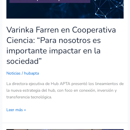
impactar
en
la
sociedad”
Varinka Farren en Cooperativa
Ciencia: “Para nosotros es
importante impactar en la
sociedad”
Noticias
/
hubapta
La directora ejecutiva de Hub APTA presentó los lineamientos de
la nueva estrategia del hub, con foco en conexión, inversión y
transferencia tecnológica.
Leer más »