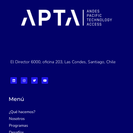
El Director 6000, oficina 203, Las Condes, Santiago, Chile
L
I
T
Y
i
n
w
o
n
s
i
u
k
t
t
t
e
a
t
u
d
g
e
b
i
r
r
e
Menú
n
a
m
¿Qué hacemos?
Nosotros
Programas
Desafíos