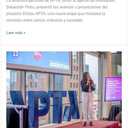
La directora ejecutiva de APTA, junto al agente de Innovación,
Sebastián Pinto, presentó los avances y proyecciones del
proyecto Efecto APTA, una nueva etapa que fortalece la
conexión entre ciencia, industria y sociedad.
Leer más »
Hub
APTA
lanza
estrategia
para
fortalecer la
transferencia
de
tecnologías
al
mercado
en