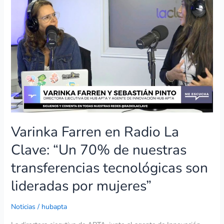
en
Radio
La
Clave:
“Un
70%
de
nuestras
transferencias
tecnológicas
son
Varinka Farren en Radio La
lideradas
por
Clave: “Un 70% de nuestras
mujeres”
transferencias tecnológicas son
lideradas por mujeres”
Noticias
/
hubapta