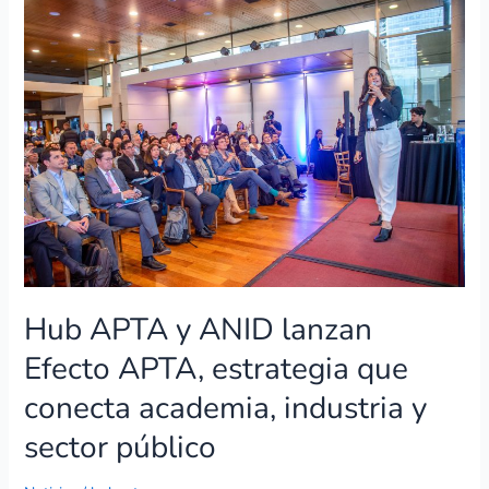
Hub
APTA
y
ANID
lanzan
Efecto
APTA,
estrategia
que
conecta
academia,
industria
y
Hub APTA y ANID lanzan
sector
público
Efecto APTA, estrategia que
conecta academia, industria y
sector público