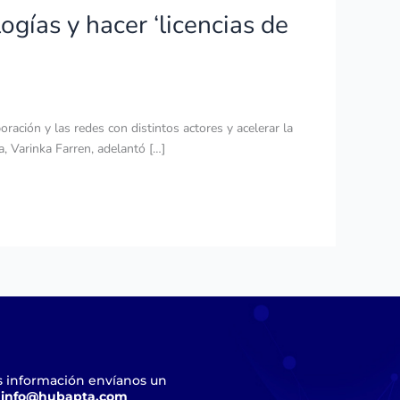
ogías y hacer ‘licencias de
ración y las redes con distintos actores y acelerar la
ta, Varinka Farren, adelantó […]
s información envíanos un
a
info@hubapta.com