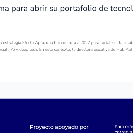
a para abrir su portafolio de tecnol
strategia Efecto Apta, una hoja de ruta a 2027 para fortalecer la colabo
ficial (IA) y deep tech. En este contexto, la directora ejecutiva de Hub Ap
Proyecto apoyado por
Para má
correo 