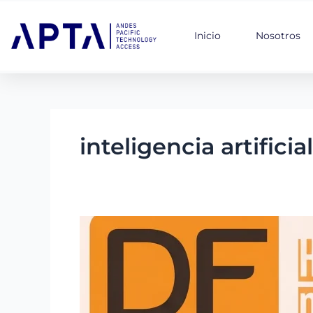
Ir
al
Inicio
Nosotros
contenido
inteligencia artificial
Hub
Apta
lanzará
plataforma
para
abrir