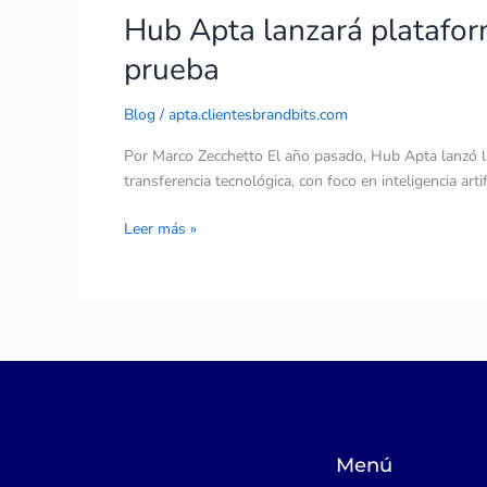
Hub Apta lanzará plataform
prueba
Blog
/
apta.clientesbrandbits.com
Por Marco Zecchetto El año pasado, Hub Apta lanzó la e
transferencia tecnológica, con foco en inteligencia arti
Leer más »
Menú