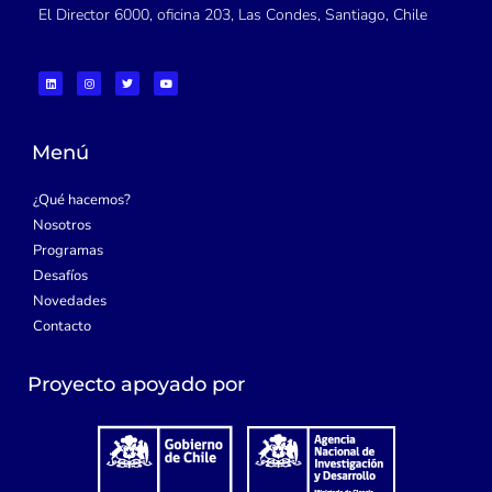
El Director 6000, oficina 203, Las Condes, Santiago, Chile
L
I
T
Y
i
n
w
o
n
s
i
u
k
t
t
t
e
a
t
u
d
g
e
b
i
r
r
e
Menú
n
a
m
¿Qué hacemos?
Nosotros
Programas
Desafíos
Novedades
Contacto
Proyecto apoyado por