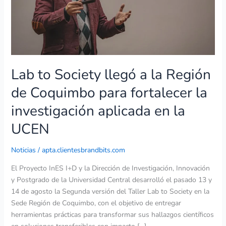
Coquimbo
para
fortalecer
la
investigación
aplicada
Lab to Society llegó a la Región
en
la
de Coquimbo para fortalecer la
UCEN
investigación aplicada en la
UCEN
Noticias
/
apta.clientesbrandbits.com
El Proyecto InES I+D y la Dirección de Investigación, Innovación
y Postgrado de la Universidad Central desarrolló el pasado 13 y
14 de agosto la Segunda versión del Taller Lab to Society en la
Sede Región de Coquimbo, con el objetivo de entregar
herramientas prácticas para transformar sus hallazgos científicos